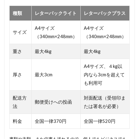
種類
レターパックライト
レターパックプラス
A4サイズ
A4サイズ
サイズ
（340mm×248mm）
（340mm×248mm）
重さ
最大4kg
最大4kg
A4サイズ、４kg以
厚さ
最大3cm
内なら3cmを超えて
も利用可
配送方
対面配送（受領印ま
郵便受けへの投函
法
たは署名が必要）
料金
全国一律370円
全国一律520円
書類や衣類、また信書も送れるので、個人でもビジネスでも