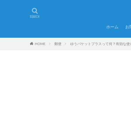
ホーム
お
HOME
郵便
ゆうパケットプラスって何？有効な使