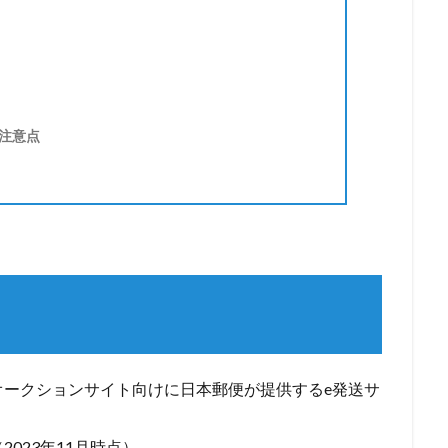
注意点
は
オークションサイト向けに日本郵便が提供するe発送サ
023年11月時点）。