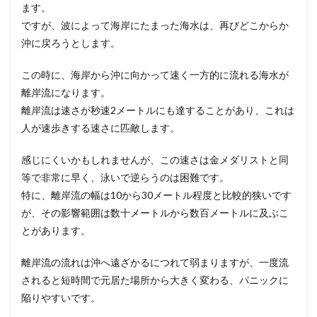
ます。
ですが、波によって海岸にたまった海水は、再びどこからか
沖に戻ろうとします。
この時に、海岸から沖に向かって速く一方的に流れる海水が
離岸流になります。
離岸流は速さが秒速2メートルにも達することがあり、これは
人が速歩きする速さに匹敵します。
感じにくいかもしれませんが、この速さは金メダリストと同
等で非常に早く、泳いで逆らうのは困難です。
特に、離岸流の幅は10から30メートル程度と比較的狭いです
が、その影響範囲は数十メートルから数百メートルに及ぶこ
とがあります。
離岸流の流れは沖へ遠ざかるにつれて弱まりますが、一度流
されると短時間で元居た場所から大きく変わる、パニックに
陥りやすいです。