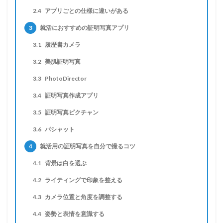
2.4
アプリごとの仕様に違いがある
3
就活におすすめの証明写真アプリ
3.1
履歴書カメラ
3.2
美肌証明写真
3.3
PhotoDirector
3.4
証明写真作成アプリ
3.5
証明写真ピクチャン
3.6
パシャット
4
就活用の証明写真を自分で撮るコツ
4.1
背景は白を選ぶ
4.2
ライティングで印象を整える
4.3
カメラ位置と角度を調整する
4.4
姿勢と表情を意識する