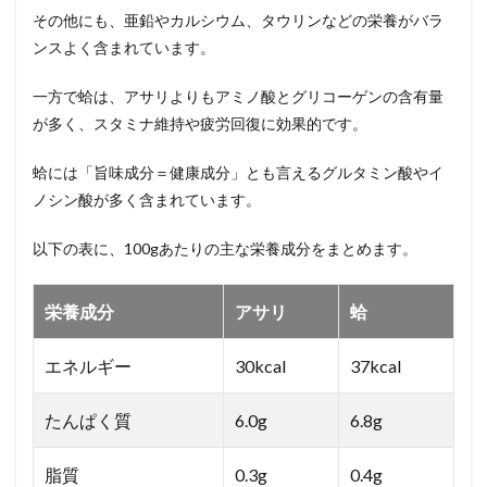
その他にも、亜鉛やカルシウム、タウリンなどの栄養がバラ
ンスよく含まれています。
一方で蛤は、アサリよりもアミノ酸とグリコーゲンの含有量
が多く、スタミナ維持や疲労回復に効果的です。
蛤には「旨味成分＝健康成分」とも言えるグルタミン酸やイ
ノシン酸が多く含まれています。
以下の表に、100gあたりの主な栄養成分をまとめます。
栄養成分
アサリ
蛤
エネルギー
30kcal
37kcal
たんぱく質
6.0g
6.8g
脂質
0.3g
0.4g