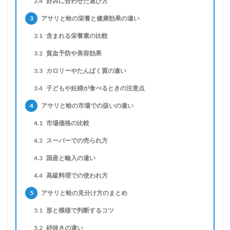
2.4
好みに合わせた選び方
3
アサリと蛤の栄養と健康効果の違い
3.1
含まれる栄養素の比較
3.2
貧血予防や美容効果
3.3
カロリーやたんぱく質の違い
3.4
子どもや妊婦が食べるときの注意点
4
アサリと蛤の市場での扱いの違い
4.1
市場価格の比較
4.2
スーパーでの売られ方
4.3
国産と輸入の違い
4.4
高級料理での使われ方
5
アサリと蛤の見分け方のまとめ
5.1
形と模様で判断するコツ
5.2
砂抜きの違い