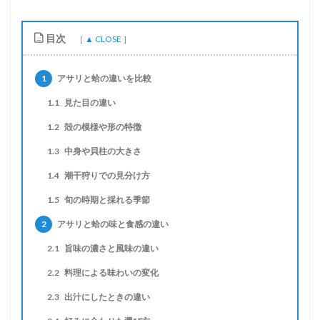
目次
1
アサリと蛤の違いを比較
1.1
見た目の違い
1.2
殻の模様や形の特徴
1.3
中身や貝柱の大きさ
1.4
潮干狩りでの見分け方
1.5
旬の時期と採れる季節
2
アサリと蛤の味と食感の違い
2.1
旨味の濃さと風味の違い
2.2
料理による味わいの変化
2.3
出汁にしたときの違い