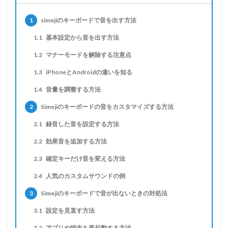
1
simejiのキーボードで音を出す方法
1.1
基本設定から音を出す方法
1.2
マナーモードを解除する注意点
1.3
iPhoneとAndroidの違いを知る
1.4
音量を調整する方法
2
Simejiのキーボードの音をカスタマイズする方法
2.1
録音した音を設定する方法
2.2
効果音を追加する方法
2.3
確定キーだけ音を変える方法
2.4
人気のカスタムサウンドの例
3
Simejiのキーボードで音が出ないときの対処法
3.1
設定を見直す方法
3.2
アプリや端末を再起動する方法