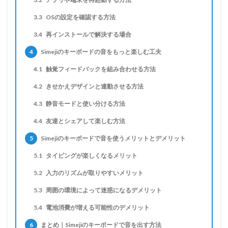
3.3
OSの設定を確認する方法
3.4
再インストールで解決する場合
4
Simejiのキーボードの音をもっと楽しむ工夫
4.1
触覚フィードバックを組み合わせる方法
4.2
きせかえデザインと連動させる方法
4.3
静音モードと使い分ける方法
4.4
友達とシェアして楽しむ方法
5
Simejiのキーボードで音を使うメリットとデメリット
5.1
タイピングが楽しくなるメリット
5.2
入力のリズムが取りやすいメリット
5.3
周囲の環境によって迷惑になるデメリット
5.4
電池消費が増える可能性のデメリット
6
まとめ｜Simejiのキーボードで音を出す方法