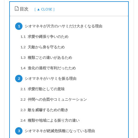
目次
1
シオマネキが片方のハサミだけ大きくなる理由
1.1
求愛や縄張り争いのため
1.2
天敵から身を守るため
1.3
種類ごとの違いがあるため
1.4
進化の過程で有利だったため
2
シオマネキがハサミを振る理由
2.1
求愛行動としての意味
2.2
仲間への合図やコミュニケーション
2.3
敵を威嚇するための動き
2.4
種類や地域による振り方の違い
3
シオマネキが絶滅危惧種になっている理由