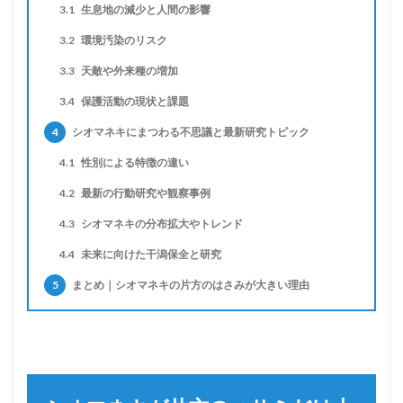
3.1
生息地の減少と人間の影響
3.2
環境汚染のリスク
3.3
天敵や外来種の増加
3.4
保護活動の現状と課題
4
シオマネキにまつわる不思議と最新研究トピック
4.1
性別による特徴の違い
4.2
最新の行動研究や観察事例
4.3
シオマネキの分布拡大やトレンド
4.4
未来に向けた干潟保全と研究
5
まとめ｜シオマネキの片方のはさみが大きい理由