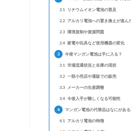
2.1
リチウムイオン電池の普及
2.2
アルカリ電池への置き換えが進ん
2.3
環境規制や資源問題
2.4
家電や玩具など使用機器の変化
3
今後マンガン電池は手に入る？
3.1
市場流通状況と在庫の現状
3.2
一部小売店や通販での販売
3.3
メーカーの生産調整
3.4
今後入手が難しくなる可能性
4
マンガン電池の代替品はなにがある
4.1
アルカリ電池の特徴