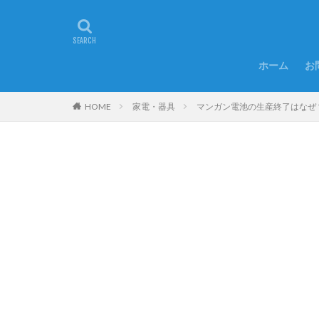
ホーム
お
HOME
家電・器具
マンガン電池の生産終了はなぜ