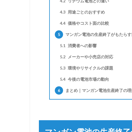
4.2
リチウム電池との違い
4.3
用途ごとのおすすめ
4.4
価格やコスト面の比較
5
マンガン電池の生産終了がもたらす
5.1
消費者への影響
5.2
メーカーや小売店の対応
5.3
環境やリサイクルの課題
5.4
今後の電池市場の動向
6
まとめ｜マンガン電池生産終了の理
マンガン電池の生産終了