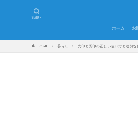
ホーム
お
HOME
暮らし
実印と認印の正しい使い方と適切な