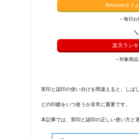
Amazonタ
～毎日お
＼
楽天ランキ
～対象商品20
実印と認印の使い分けを間違えると、しば
どの印鑑をいつ使うか非常に重要です。
本記事では、実印と認印の正しい使い方と