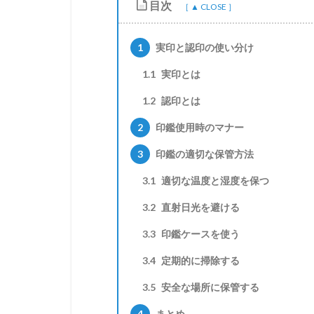
目次
1
実印と認印の使い分け
1.1
実印とは
1.2
認印とは
2
印鑑使用時のマナー
3
印鑑の適切な保管方法
3.1
適切な温度と湿度を保つ
3.2
直射日光を避ける
3.3
印鑑ケースを使う
3.4
定期的に掃除する
3.5
安全な場所に保管する
4
まとめ