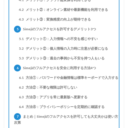
4.2
メリット②：オンライン素材や最新機能を利用できる
4.3
メリット③：変換精度の向上が期待できる
5
Simejiのフルアクセスを許可するデメリット3つ
5.1
デメリット①：入力情報への不安を感じやすい
5.2
デメリット②：個人情報の入力時に注意が必要になる
5.3
デメリット③：過去の事例から不安を持つ人もいる
6
Simejiのフルアクセスを安全に利用する方法4つ
6.1
方法①：パスワードや金融情報は標準キーボードで入力する
6.2
方法②：不要な権限は許可しない
6.3
方法③：アプリを常に最新版へ更新する
6.4
方法④：プライバシーポリシーを定期的に確認する
7
まとめ｜Simejiのフルアクセスを許可しても大丈夫かは使い方
次第