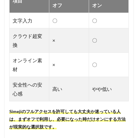
項目
オフ
オン
文字入力
〇
〇
クラウド超変
×
〇
換
オンライン素
×
〇
材
安全性への安
高い
やや低い
心感
Simejiのフルアクセスを許可しても大丈夫か迷っている人
は、まずオフで利用し、必要になった時だけオンにする方法
が現実的な選択肢です。