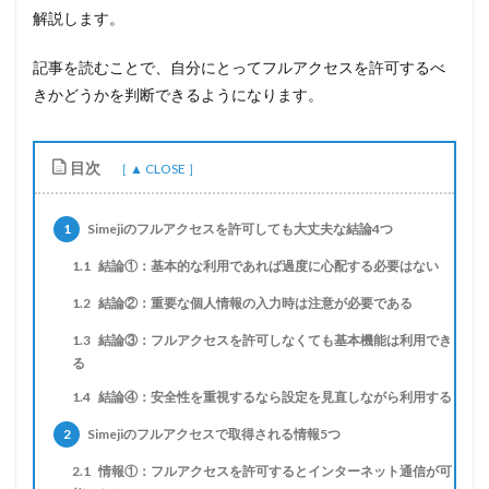
解説します。
記事を読むことで、自分にとってフルアクセスを許可するべ
きかどうかを判断できるようになります。
目次
1
Simejiのフルアクセスを許可しても大丈夫な結論4つ
1.1
結論①：基本的な利用であれば過度に心配する必要はない
1.2
結論②：重要な個人情報の入力時は注意が必要である
1.3
結論③：フルアクセスを許可しなくても基本機能は利用でき
る
1.4
結論④：安全性を重視するなら設定を見直しながら利用する
2
Simejiのフルアクセスで取得される情報5つ
2.1
情報①：フルアクセスを許可するとインターネット通信が可