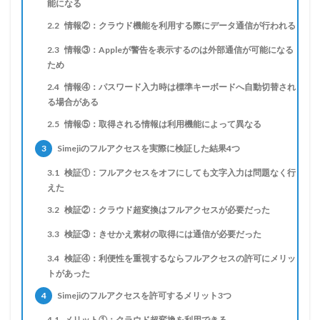
能になる
2.2
情報②：クラウド機能を利用する際にデータ通信が行われる
2.3
情報③：Appleが警告を表示するのは外部通信が可能になる
ため
2.4
情報④：パスワード入力時は標準キーボードへ自動切替され
る場合がある
2.5
情報⑤：取得される情報は利用機能によって異なる
3
Simejiのフルアクセスを実際に検証した結果4つ
3.1
検証①：フルアクセスをオフにしても文字入力は問題なく行
えた
3.2
検証②：クラウド超変換はフルアクセスが必要だった
3.3
検証③：きせかえ素材の取得には通信が必要だった
3.4
検証④：利便性を重視するならフルアクセスの許可にメリッ
トがあった
4
Simejiのフルアクセスを許可するメリット3つ
4.1
メリット①：クラウド超変換を利用できる