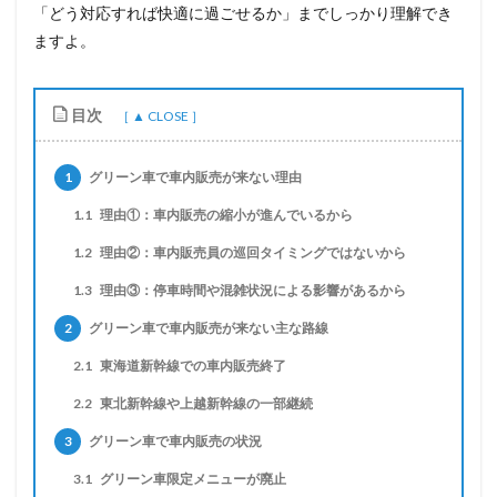
「どう対応すれば快適に過ごせるか」までしっかり理解でき
ますよ。
目次
1
グリーン車で車内販売が来ない理由
1.1
理由①：車内販売の縮小が進んでいるから
1.2
理由②：車内販売員の巡回タイミングではないから
1.3
理由③：停車時間や混雑状況による影響があるから
2
グリーン車で車内販売が来ない主な路線
2.1
東海道新幹線での車内販売終了
2.2
東北新幹線や上越新幹線の一部継続
3
グリーン車で車内販売の状況
3.1
グリーン車限定メニューが廃止