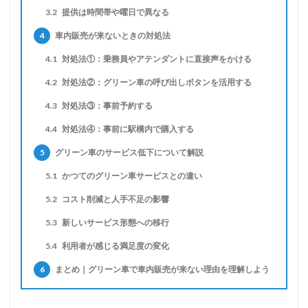
3.2
提供は時間帯や曜日で異なる
4
車内販売が来ないときの対処法
4.1
対処法①：乗務員やアテンダントに直接声をかける
4.2
対処法②：グリーン車の呼び出しボタンを活用する
4.3
対処法③：事前予約する
4.4
対処法④：事前に駅構内で購入する
5
グリーン車のサービス低下について解説
5.1
かつてのグリーン車サービスとの違い
5.2
コスト削減と人手不足の影響
5.3
新しいサービス形態への移行
5.4
利用者が感じる満足度の変化
6
まとめ｜グリーン車で車内販売が来ない理由を理解しよう