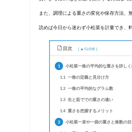
また、調理による重さの変化や保存方法、
読めば今日から迷わず小松菜を計量でき、
目次
1
小松菜一株の平均的な重さを詳しく
1.1
一株の定義と見分け方
1.2
一株の平均的なグラム数
1.3
生と茹ででの重さの違い
1.4
重さを把握するメリット
2
小松菜一束や一袋の重さと株数の目