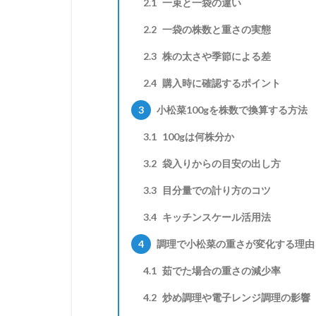
2.1
一束と一袋の違い
2.2
一袋の株数と重さの実態
2.3
株の太さや季節による差
2.4
購入時に確認するポイント
3
小松菜100gを株数で換算する方法
3.1
100gは何株分か
3.2
袋入りからの目安の出し方
3.3
目分量での計り方のコツ
3.4
キッチンスケール活用法
4
調理で小松菜の重さが変化する理由
4.1
茹でた場合の重さの減少率
4.2
炒め調理や電子レンジ調理の影響