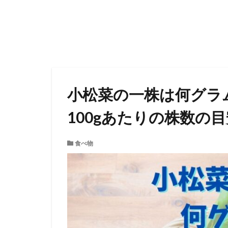
小松菜の一株は何グラ
100gあたりの株数の
食べ物