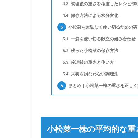
4.3
調理後の重さを考慮したレシピ作
4.4
保存方法による水分変化
5
小松菜を無駄なく使い切るための実
5.1
一袋を使い切る献立の組み合わせ
5.2
残った小松菜の保存方法
5.3
冷凍後の重さと使い方
5.4
栄養を損なわない調理法
6
まとめ｜小松菜一株の重さを正しく
小松菜一株の平均的な重