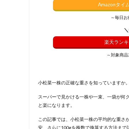
Amazonタ
～毎日お
＼
楽天ランキ
～対象商品20
小松菜一株の正確な重さを知っていますか
スーパーで見かける一株や一束、一袋が何
と楽になります。
この記事では、小松菜一株の平均的な重さ
安、さらに100gを株数で換算する方法ま