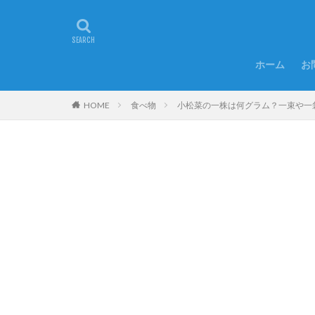
ホーム
お
HOME
食べ物
小松菜の一株は何グラム？一束や一袋