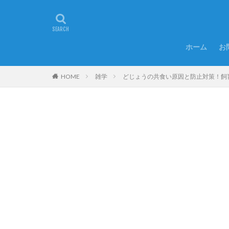
ホーム
お
HOME
雑学
どじょうの共食い原因と防止対策！飼