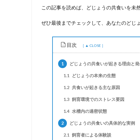
この記事を読めば、どじょうの共食いを未
ぜひ最後までチェックして、あなたのどじ
目次
1
どじょうの共食いが起きる理由と発
1.1
どじょうの本来の生態
1.2
共食いが起きる主な原因
1.3
飼育環境でのストレス要因
1.4
水槽内の過密状態
2
どじょうの共食いの具体的な実例
2.1
飼育者による体験談