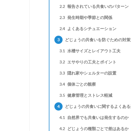
2.2
報告されている共食いのパターン
2.3
発生時期や季節との関係
2.4
よくあるシチュエーション
3
どじょうの共食いを防ぐための対策
3.1
水槽サイズとレイアウト工夫
3.2
エサやりの工夫とポイント
3.3
隠れ家やシェルターの設置
3.4
個体ごとの観察
3.5
健康管理とストレス軽減
4
どじょうの共食いに関するよくある
4.1
自然界でも共食いは発生するのか
4.2
どじょうの種類ごとで差はあるか