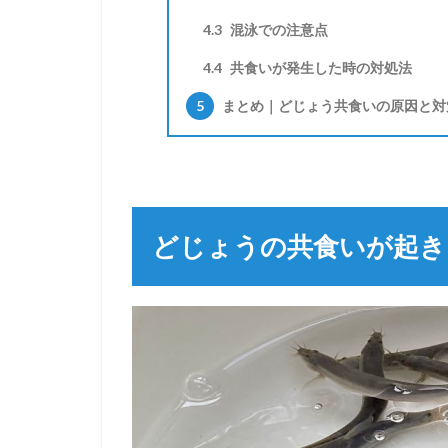
4.3
混泳での注意点
4.4
共食いが発生した時の対処法
5
まとめ｜どじょう共食いの原因と対
どじょうの共食いが起き