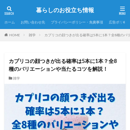
暮らしのお役立ち情報
ホーム
お問い合わせ先
プライバシーポリシー・免責事項
広告ポリシー
HOME
雑学
カプリコの顔つきが出る確率は5本に1本？全8種のバ
カプリコの顔つきが出る確率は5本に1本？全8
種のバリエーションや当たるコツを解説！
雑学