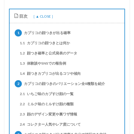
目次
1
カプリコの顔つきが出る確率
1.1
カプリコの顔つきとは何か
1.2
顔つき確率と公式発表のデータ
1.3
体験談やSNSでの報告例
1.4
顔つきカプリコが出るコツや傾向
2
カプリコの顔つきのバリエーション全8種類を紹介
2.1
いちご味のカプすけ顔の一覧
2.2
ミルク味のミルすけ顔の種類
2.3
顔のデザイン変更や裏ワザ情報
2.4
コレクター人気やレア度について