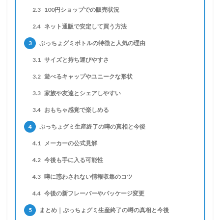
2.3
100円ショップでの販売状況
2.4
ネット通販で安定して買う方法
3
ぷっちょグミボトルの特徴と人気の理由
3.1
サイズと持ち運びやすさ
3.2
遊べるキャップやユニークな形状
3.3
家族や友達とシェアしやすい
3.4
おもちゃ感覚で楽しめる
4
ぷっちょグミ生産終了の噂の真相と今後
4.1
メーカーの公式見解
4.2
今後も手に入る可能性
4.3
噂に惑わされない情報収集のコツ
4.4
今後の新フレーバーやパッケージ変更
5
まとめ｜ぷっちょグミ生産終了の噂の真相と今後