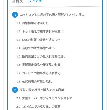
目次
1
ぷっちょグミ生産終了の噂と誤解されやすい理由
1.1
目撃情報が激減した
1.2
ネット通販で在庫切れが目立つ
1.3
SNSの影響で誤解が拡大した
1.4
店頭での販売形態の違い
1.5
販売店舗ごとの仕入れ方針の違い
1.6
期間限定商品や新商品の影響
1.7
コンビニの棚事情と入れ替え
1.8
公式発表の有無と混乱
2
実際の販売状況と購入できる店舗
2.1
大型スーパーやディスカウントストア
2.2
コンビニでの取り扱いの実態