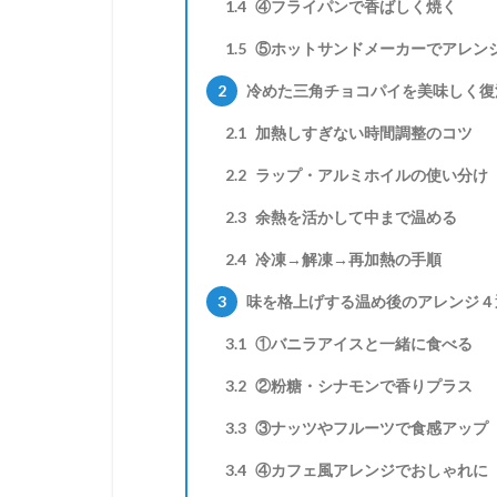
1.4
④フライパンで香ばしく焼く
1.5
⑤ホットサンドメーカーでアレン
2
冷めた三角チョコパイを美味しく復
2.1
加熱しすぎない時間調整のコツ
2.2
ラップ・アルミホイルの使い分け
2.3
余熱を活かして中まで温める
2.4
冷凍→解凍→再加熱の手順
3
味を格上げする温め後のアレンジ４
3.1
①バニラアイスと一緒に食べる
3.2
②粉糖・シナモンで香りプラス
3.3
③ナッツやフルーツで食感アップ
3.4
④カフェ風アレンジでおしゃれに