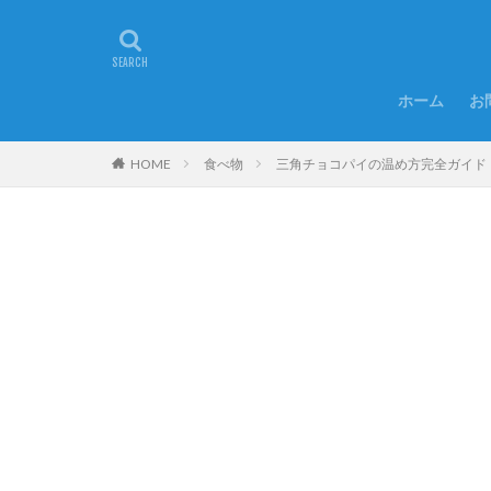
ホーム
お
HOME
食べ物
三角チョコパイの温め方完全ガイド