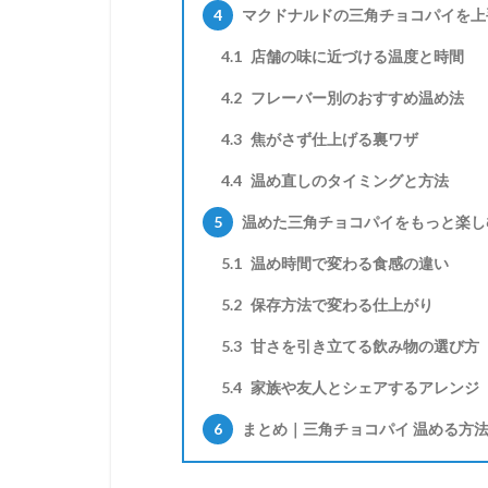
4
マクドナルドの三角チョコパイを上
4.1
店舗の味に近づける温度と時間
4.2
フレーバー別のおすすめ温め法
4.3
焦がさず仕上げる裏ワザ
4.4
温め直しのタイミングと方法
5
温めた三角チョコパイをもっと楽し
5.1
温め時間で変わる食感の違い
5.2
保存方法で変わる仕上がり
5.3
甘さを引き立てる飲み物の選び方
5.4
家族や友人とシェアするアレンジ
6
まとめ｜三角チョコパイ 温める方