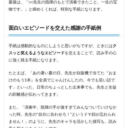
最後は、「○○先生の指揮のもとで演奏できたこと、一生の宝
物です。」と締めくくれば、特別な手紙になります。
面白いエピソードを交えた感謝の手紙例
手紙は感動的なものにしようと思いがちですが、ときには
ク
スッと笑えるようなエピソード
を交えることで、読み手の心
に強く残る手紙になります。
たとえば、「あの暑い夏の日、先生が自販機で当てた『おま
けのもう1本』を全員でじゃんけんしたの、今でも笑い話で
す」といった、日常のちょっとした出来事でも、先生と生徒
の距離感が伝わってきます。
また、「演奏中、指揮の手が速すぎてみんなついていけなか
った時、先生の“自分に合わせろ！”というドヤ顔が忘れられ
ません！」のように、先生のキャラを活かした描写も、読み