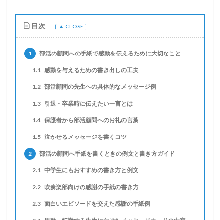
目次
1
部活の顧問への手紙で感動を伝えるために大切なこと
1.1
感動を与えるための書き出しの工夫
1.2
部活顧問の先生への具体的なメッセージ例
1.3
引退・卒業時に伝えたい一言とは
1.4
保護者から部活顧問へのお礼の言葉
1.5
泣かせるメッセージを書くコツ
2
部活の顧問へ手紙を書くときの例文と書き方ガイド
2.1
中学生にもおすすめの書き方と例文
2.2
吹奏楽部向けの感謝の手紙の書き方
2.3
面白いエピソードを交えた感謝の手紙例