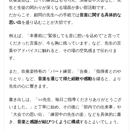
生と生徒の関わりが深くなる場面が多い部活動です。
だからこそ、顧問の先生への手紙では
音楽に関する具体的な
思い出
を盛り込むことが大切です。
例えば、「本番前に“緊張しても音に想いを込めて”と言って
くださった言葉が、今も胸に残っています」など、先生の言
葉やアドバイスに触れると、その場の空気感まで伝わりま
す。
また、吹奏楽特有の「パート練習」「合奏」「指揮者とのや
りとり」など、
音楽を通じて得た経験や感動
を綴ると、より
先生の心に響きます。
書き出しは、「○○先生、毎日ご指導くださりありがとうござ
いました。」と丁寧に始め、その後に「部内での出来事」や
「大会での思い出」「練習中の先生の姿」などを具体的に書
き、
音楽と感謝が結びつくように構成
するとよいでしょう。