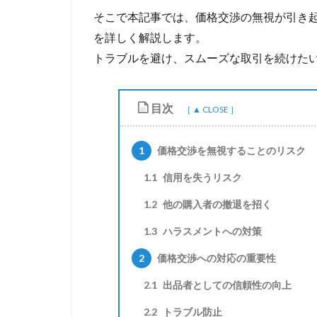
そこで本記事では、価格交渉の無視が引き
を詳しく解説します。
トラブルを避け、スムーズな取引を続けた
目次
1
価格交渉を無視することのリスク
1.1
信用を失うリスク
1.2
他の購入者の撤退を招く
1.3
ハラスメントへの対策
2
価格交渉への対応の重要性
2.1
出品者としての信頼性の向上
2.2
トラブル防止