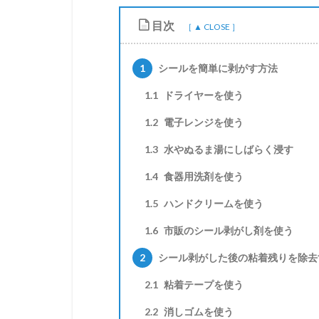
目次
1
シールを簡単に剥がす方法
1.1
ドライヤーを使う
1.2
電子レンジを使う
1.3
水やぬるま湯にしばらく浸す
1.4
食器用洗剤を使う
1.5
ハンドクリームを使う
1.6
市販のシール剥がし剤を使う
2
シール剥がした後の粘着残りを除去
2.1
粘着テープを使う
2.2
消しゴムを使う