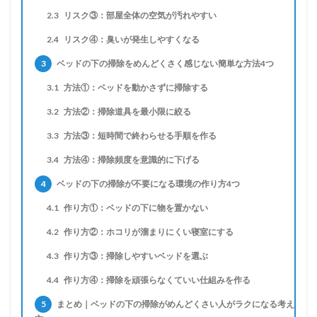
2.3
リスク③：部屋全体の空気が汚れやすい
2.4
リスク④：臭いが発生しやすくなる
3
ベッドの下の掃除をめんどくさく感じない簡単な方法4つ
3.1
方法①：ベッドを動かさずに掃除する
3.2
方法②：掃除道具を最小限に絞る
3.3
方法③：短時間で終わらせる手順を作る
3.4
方法④：掃除頻度を意識的に下げる
4
ベッドの下の掃除が不要になる環境の作り方4つ
4.1
作り方①：ベッドの下に物を置かない
4.2
作り方②：ホコリが溜まりにくい寝室にする
4.3
作り方③：掃除しやすいベッドを選ぶ
4.4
作り方④：掃除を頑張らなくていい仕組みを作る
5
まとめ｜ベッドの下の掃除がめんどくさい人がラクになる考え