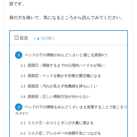
容です。
肩の力を抜いて、気になるところから読んでみてください。
目次
1
ベッドの下の掃除がめんどくさいと感じる原因4つ
1.1
原因①：掃除するまでの心理的ハードルが高い
1.2
原因②：ベッドを動かす作業が重労働になる
1.3
原因③：汚れが見えず危機感を持ちにくい
1.4
原因④：正しい掃除方法が分からない
2
ベッドの下の掃除をめんどくさいまま放置することで起こるリ
スク4つ
2.1
リスク①：ホコリとダニが大量に溜まる
2.2
リスク②：アレルギーや体調不良につながる