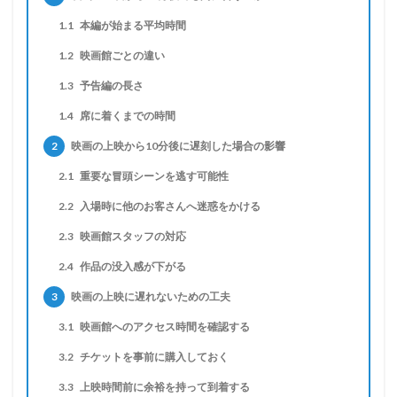
1.1
本編が始まる平均時間
1.2
映画館ごとの違い
1.3
予告編の長さ
1.4
席に着くまでの時間
2
映画の上映から10分後に遅刻した場合の影響
2.1
重要な冒頭シーンを逃す可能性
2.2
入場時に他のお客さんへ迷惑をかける
2.3
映画館スタッフの対応
2.4
作品の没入感が下がる
3
映画の上映に遅れないための工夫
3.1
映画館へのアクセス時間を確認する
3.2
チケットを事前に購入しておく
3.3
上映時間前に余裕を持って到着する