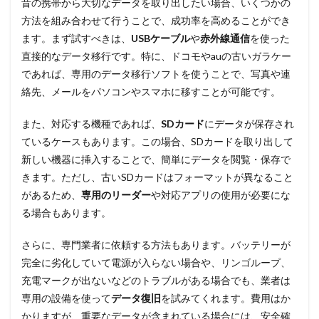
昔の携帯から大切なデータを取り出したい場合、いくつかの
方法を組み合わせて行うことで、成功率を高めることができ
ます。まず試すべきは、
USBケーブル
や
赤外線通信
を使った
直接的なデータ移行です。特に、ドコモやauの古いガラケー
であれば、専用のデータ移行ソフトを使うことで、写真や連
絡先、メールをパソコンやスマホに移すことが可能です。
また、対応する機種であれば、
SDカード
にデータが保存され
ているケースもあります。この場合、SDカードを取り出して
新しい機器に挿入することで、簡単にデータを閲覧・保存で
きます。ただし、古いSDカードはフォーマットが異なること
があるため、
専用のリーダー
や対応アプリの使用が必要にな
る場合もあります。
さらに、専門業者に依頼する方法もあります。バッテリーが
完全に劣化していて電源が入らない場合や、リンゴループ、
充電マークが出ないなどのトラブルがある場合でも、業者は
専用の設備を使って
データ復旧
を試みてくれます。費用はか
かりますが、重要なデータが含まれている場合には、安全確