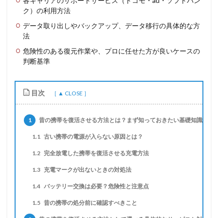
各キャリアのサポートサービス（ドコモ・au・ソフトバン
ク）の利用方法
データ取り出しやバックアップ、データ移行の具体的な方
法
危険性のある復元作業や、プロに任せた方が良いケースの
判断基準
目次
1
昔の携帯を復活させる方法とは？まず知っておきたい基礎知識
1.1
古い携帯の電源が入らない原因とは？
1.2
完全放電した携帯を復活させる充電方法
1.3
充電マークが出ないときの対処法
1.4
バッテリー交換は必要？危険性と注意点
1.5
昔の携帯の処分前に確認すべきこと