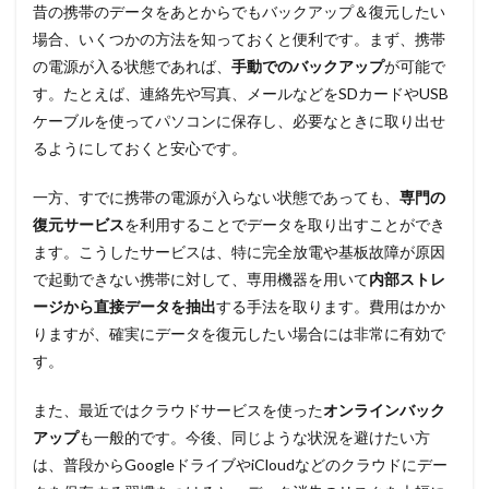
昔の携帯のデータをあとからでもバックアップ＆復元したい
場合、いくつかの方法を知っておくと便利です。まず、携帯
の電源が入る状態であれば、
手動でのバックアップ
が可能で
す。たとえば、連絡先や写真、メールなどをSDカードやUSB
ケーブルを使ってパソコンに保存し、必要なときに取り出せ
るようにしておくと安心です。
一方、すでに携帯の電源が入らない状態であっても、
専門の
復元サービス
を利用することでデータを取り出すことができ
ます。こうしたサービスは、特に完全放電や基板故障が原因
で起動できない携帯に対して、専用機器を用いて
内部ストレ
ージから直接データを抽出
する手法を取ります。費用はかか
りますが、確実にデータを復元したい場合には非常に有効で
す。
また、最近ではクラウドサービスを使った
オンラインバック
アップ
も一般的です。今後、同じような状況を避けたい方
は、普段からGoogleドライブやiCloudなどのクラウドにデー