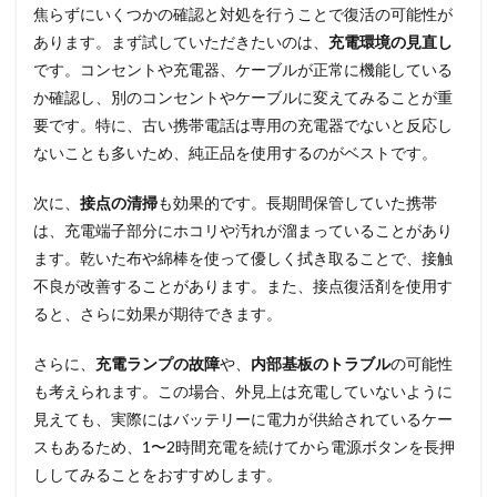
焦らずにいくつかの確認と対処を行うことで復活の可能性が
あります。まず試していただきたいのは、
充電環境の見直し
です。コンセントや充電器、ケーブルが正常に機能している
か確認し、別のコンセントやケーブルに変えてみることが重
要です。特に、古い携帯電話は専用の充電器でないと反応し
ないことも多いため、純正品を使用するのがベストです。
次に、
接点の清掃
も効果的です。長期間保管していた携帯
は、充電端子部分にホコリや汚れが溜まっていることがあり
ます。乾いた布や綿棒を使って優しく拭き取ることで、接触
不良が改善することがあります。また、接点復活剤を使用す
ると、さらに効果が期待できます。
さらに、
充電ランプの故障
や、
内部基板のトラブル
の可能性
も考えられます。この場合、外見上は充電していないように
見えても、実際にはバッテリーに電力が供給されているケー
スもあるため、1〜2時間充電を続けてから電源ボタンを長押
ししてみることをおすすめします。