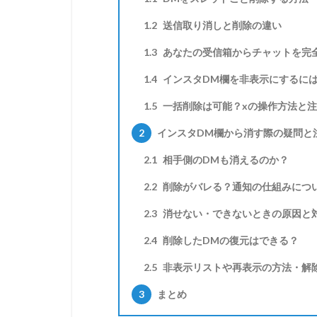
1.2
送信取り消しと削除の違い
1.3
あなたの受信箱からチャットを完
1.4
インスタDM欄を非表示にするに
1.5
一括削除は可能？xの操作方法と
2
インスタDM欄から消す際の疑問と
2.1
相手側のDMも消えるのか？
2.2
削除がバレる？通知の仕組みにつ
2.3
消せない・できないときの原因と
2.4
削除したDMの復元はできる？
2.5
非表示リストや再表示の方法・解
3
まとめ