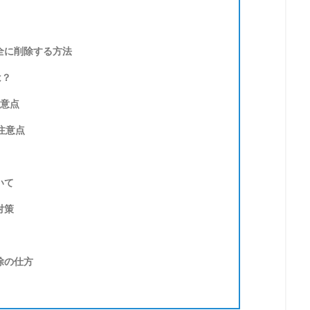
全に削除する方法
は？
注意点
注意点
いて
対策
除の仕方