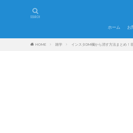
ホーム
お
HOME
雑学
インスタDM欄から消す方法まとめ！