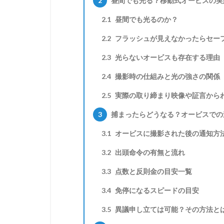
2
昼間でも光る？移動式オービスの実
2.1
昼間でも光るのか？
2.2
フラッシュが見えなかったらセー
2.3
光らないオービスも存在する理由
2.4
撮影時の仕組みと光の強さの関係
2.5
実際の取り締まり映像や証言から
3
捕まったらどうなる？オービスでの
3.1
オービスに撮影された後の通知方
3.2
出頭命令の有無と流れ
3.3
点数と反則金の目安一覧
3.4
免停になるスピードの目安
3.5
異議申し立ては可能？その方法と