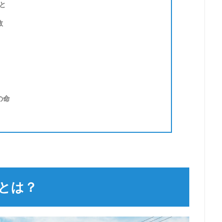
と
数
の命
とは？