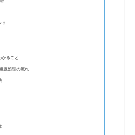
態
フ？
わかること
違反処理の流れ
法
は